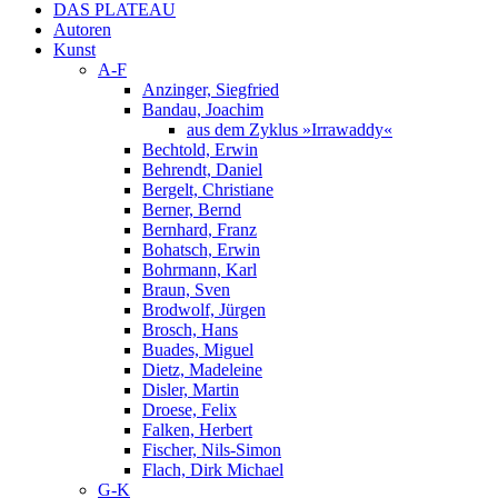
DAS PLATEAU
Autoren
Kunst
A-F
Anzinger, Siegfried
Bandau, Joachim
aus dem Zyklus »Irrawaddy«
Bechtold, Erwin
Behrendt, Daniel
Bergelt, Christiane
Berner, Bernd
Bernhard, Franz
Bohatsch, Erwin
Bohrmann, Karl
Braun, Sven
Brodwolf, Jürgen
Brosch, Hans
Buades, Miguel
Dietz, Madeleine
Disler, Martin
Droese, Felix
Falken, Herbert
Fischer, Nils-Simon
Flach, Dirk Michael
G-K