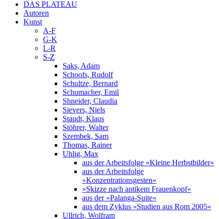
DAS PLATEAU
Autoren
Kunst
A-F
G-K
L-R
S-Z
Saks, Adam
Schoofs, Rudolf
Schultze, Bernard
Schumacher, Emil
Shneider, Claudia
Sievers, Niels
Staudt, Klaus
Stöhrer, Walter
Szembek, Sam
Thomas, Rainer
Uhlig, Max
aus der Arbeitsfolge »Kleine Herbstbilder«
aus der Arbeitsfolge
»Konzentrationsgesten«
»Skizze nach antikem Frauenkopf«
aus der »Palanga-Suite«
aus dem Zyklus »Studien aus Rom 2005«
Ullrich, Wolfram