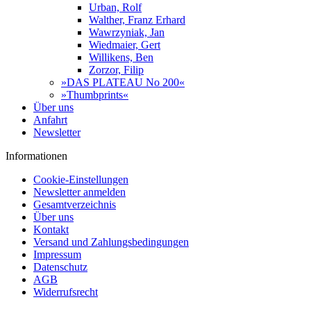
Urban, Rolf
Walther, Franz Erhard
Wawrzyniak, Jan
Wiedmaier, Gert
Willikens, Ben
Zorzor, Filip
»DAS PLATEAU No 200«
»Thumbprints«
Über uns
Anfahrt
Newsletter
Informationen
Cookie-Einstellungen
Newsletter anmelden
Gesamtverzeichnis
Über uns
Kontakt
Versand und Zahlungsbedingungen
Impressum
Datenschutz
AGB
Widerrufsrecht