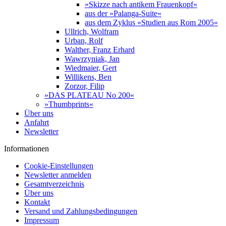
»Skizze nach antikem Frauenkopf«
aus der »Palanga-Suite«
aus dem Zyklus »Studien aus Rom 2005«
Ullrich, Wolfram
Urban, Rolf
Walther, Franz Erhard
Wawrzyniak, Jan
Wiedmaier, Gert
Willikens, Ben
Zorzor, Filip
»DAS PLATEAU No 200«
»Thumbprints«
Über uns
Anfahrt
Newsletter
Informationen
Cookie-Einstellungen
Newsletter anmelden
Gesamtverzeichnis
Über uns
Kontakt
Versand und Zahlungsbedingungen
Impressum