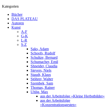
Kategorien
Bücher
DAS PLATEAU
Autoren
Kunst
A-F
G-K
L-R
S-Z
Saks, Adam
Schoofs, Rudolf
Schultze, Bernard
Schumacher, Emil
Shneider, Claudia
Sievers, Niels
Staudt, Klaus
Stöhrer, Walter
Szembek, Sam
Thomas, Rainer
Uhlig, Max
aus der Arbeitsfolge »Kleine Herbstbilder«
aus der Arbeitsfolge
»Konzentrationsgesten«