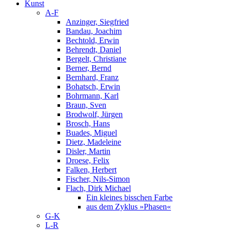
Kunst
A-F
Anzinger, Siegfried
Bandau, Joachim
Bechtold, Erwin
Behrendt, Daniel
Bergelt, Christiane
Berner, Bernd
Bernhard, Franz
Bohatsch, Erwin
Bohrmann, Karl
Braun, Sven
Brodwolf, Jürgen
Brosch, Hans
Buades, Miguel
Dietz, Madeleine
Disler, Martin
Droese, Felix
Falken, Herbert
Fischer, Nils-Simon
Flach, Dirk Michael
Ein kleines bisschen Farbe
aus dem Zyklus »Phasen«
G-K
L-R