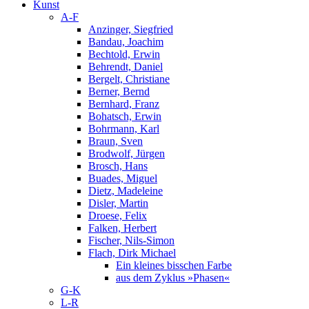
Kunst
A-F
Anzinger, Siegfried
Bandau, Joachim
Bechtold, Erwin
Behrendt, Daniel
Bergelt, Christiane
Berner, Bernd
Bernhard, Franz
Bohatsch, Erwin
Bohrmann, Karl
Braun, Sven
Brodwolf, Jürgen
Brosch, Hans
Buades, Miguel
Dietz, Madeleine
Disler, Martin
Droese, Felix
Falken, Herbert
Fischer, Nils-Simon
Flach, Dirk Michael
Ein kleines bisschen Farbe
aus dem Zyklus »Phasen«
G-K
L-R