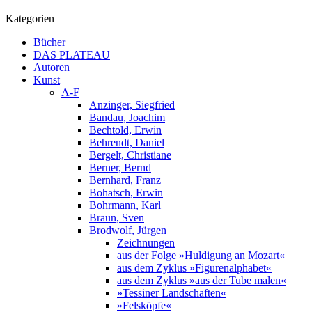
Kategorien
Bücher
DAS PLATEAU
Autoren
Kunst
A-F
Anzinger, Siegfried
Bandau, Joachim
Bechtold, Erwin
Behrendt, Daniel
Bergelt, Christiane
Berner, Bernd
Bernhard, Franz
Bohatsch, Erwin
Bohrmann, Karl
Braun, Sven
Brodwolf, Jürgen
Zeichnungen
aus der Folge »Huldigung an Mozart«
aus dem Zyklus »Figurenalphabet«
aus dem Zyklus »aus der Tube malen«
»Tessiner Landschaften«
»Felsköpfe«