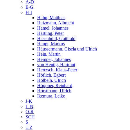
A-D
E-G
H-I
Hahn, Matthias
Haizmann, Albrecht
Hamel, Johannes
Härtling, Peter
Hasenhüttl, Gotthold
Haupt, Markus
Häussermann, Gisela und Ulrich
Hein, Martin
Hempel, Johannes
von Hentig, Hartmut
Hertzsch, Klaus-Peter
Höflich, Egbert
Holbein, Ulrich
Höppner, Reinhard
Horstmann, Ulrich
Ikemura, Leiko
J-K
L-N
O-R
SCH
S
T-Z