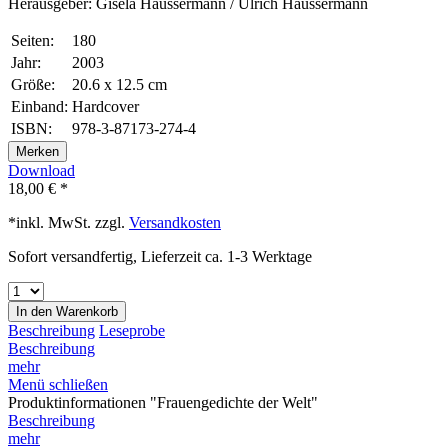
Herausgeber: Gisela Häussermann / Ulrich Häussermann
Seiten:
180
Jahr:
2003
Größe:
20.6 x 12.5 cm
Einband:
Hardcover
ISBN:
978-3-87173-274-4
Merken
Download
18,00 € *
*inkl. MwSt. zzgl.
Versandkosten
Sofort versandfertig, Lieferzeit ca. 1-3 Werktage
In den
Warenkorb
Beschreibung
Leseprobe
Beschreibung
mehr
Menü schließen
Produktinformationen "Frauengedichte der Welt"
Beschreibung
mehr