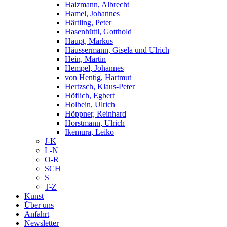
Haizmann, Albrecht
Hamel, Johannes
Härtling, Peter
Hasenhüttl, Gotthold
Haupt, Markus
Häussermann, Gisela und Ulrich
Hein, Martin
Hempel, Johannes
von Hentig, Hartmut
Hertzsch, Klaus-Peter
Höflich, Egbert
Holbein, Ulrich
Höppner, Reinhard
Horstmann, Ulrich
Ikemura, Leiko
J-K
L-N
O-R
SCH
S
T-Z
Kunst
Über uns
Anfahrt
Newsletter