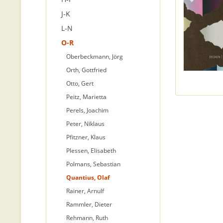
J-K
L-N
O-R
Oberbeckmann, Jörg
Orth, Gottfried
Otto, Gert
Peitz, Marietta
Perels, Joachim
Peter, Niklaus
Pfitzner, Klaus
Plessen, Elisabeth
Polmans, Sebastian
Quantius, Olaf
Rainer, Arnulf
Rammler, Dieter
Rehmann, Ruth