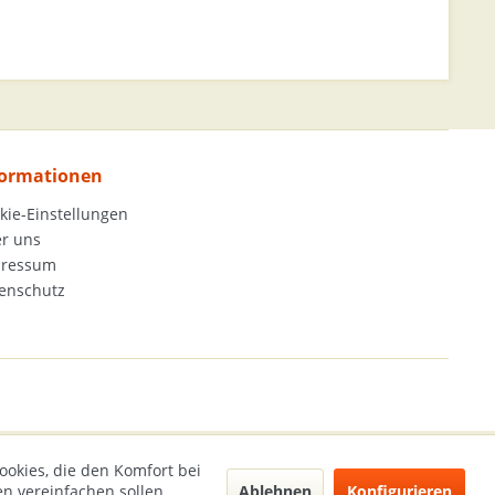
formationen
kie-Einstellungen
r uns
pressum
enschutz
ookies, die den Komfort bei
Ablehnen
Konfigurieren
n vereinfachen sollen,