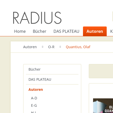
Home
Bücher
DAS PLATEAU
Autoren
K
Autoren
O-R
Quantius, Olaf
Bücher
DAS PLATEAU
Autoren
A-D
E-G
H-I