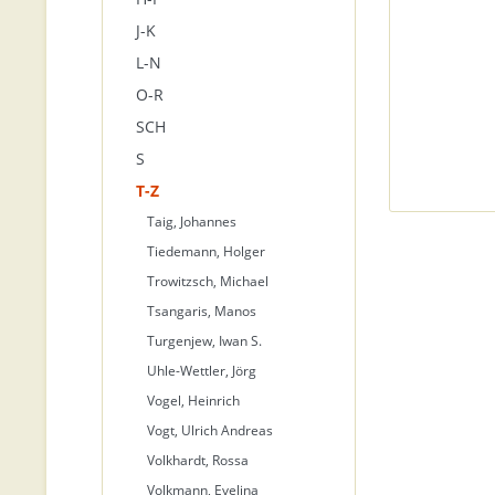
J-K
L-N
O-R
SCH
S
T-Z
Taig, Johannes
Tiedemann, Holger
Trowitzsch, Michael
Tsangaris, Manos
Turgenjew, Iwan S.
Uhle-Wettler, Jörg
Vogel, Heinrich
Vogt, Ulrich Andreas
Volkhardt, Rossa
Volkmann, Evelina