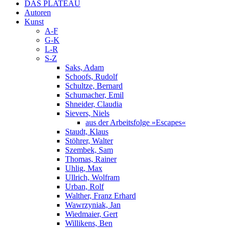
DAS PLATEAU
Autoren
Kunst
A-F
G-K
L-R
S-Z
Saks, Adam
Schoofs, Rudolf
Schultze, Bernard
Schumacher, Emil
Shneider, Claudia
Sievers, Niels
aus der Arbeitsfolge »Escapes«
Staudt, Klaus
Stöhrer, Walter
Szembek, Sam
Thomas, Rainer
Uhlig, Max
Ullrich, Wolfram
Urban, Rolf
Walther, Franz Erhard
Wawrzyniak, Jan
Wiedmaier, Gert
Willikens, Ben