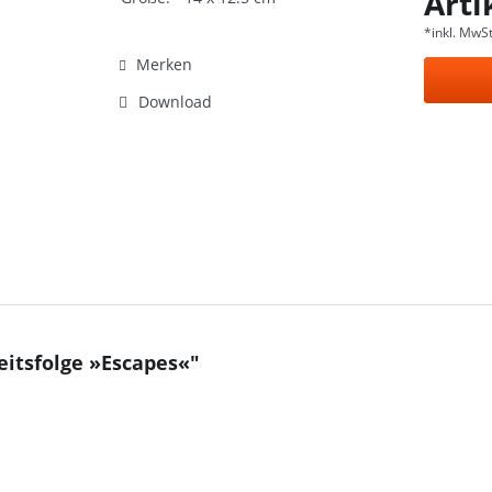
Arti
*inkl. MwSt
Merken
Download
eitsfolge »Escapes«"