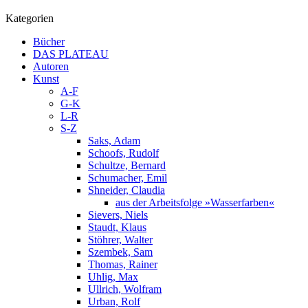
Kategorien
Bücher
DAS PLATEAU
Autoren
Kunst
A-F
G-K
L-R
S-Z
Saks, Adam
Schoofs, Rudolf
Schultze, Bernard
Schumacher, Emil
Shneider, Claudia
aus der Arbeitsfolge »Wasserfarben«
Sievers, Niels
Staudt, Klaus
Stöhrer, Walter
Szembek, Sam
Thomas, Rainer
Uhlig, Max
Ullrich, Wolfram
Urban, Rolf