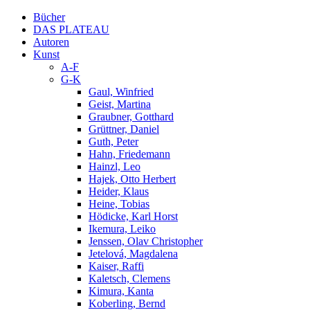
Bücher
DAS PLATEAU
Autoren
Kunst
A-F
G-K
Gaul, Winfried
Geist, Martina
Graubner, Gotthard
Grüttner, Daniel
Guth, Peter
Hahn, Friedemann
Hainzl, Leo
Hajek, Otto Herbert
Heider, Klaus
Heine, Tobias
Hödicke, Karl Horst
Ikemura, Leiko
Jenssen, Olav Christopher
Jetelová, Magdalena
Kaiser, Raffi
Kaletsch, Clemens
Kimura, Kanta
Koberling, Bernd