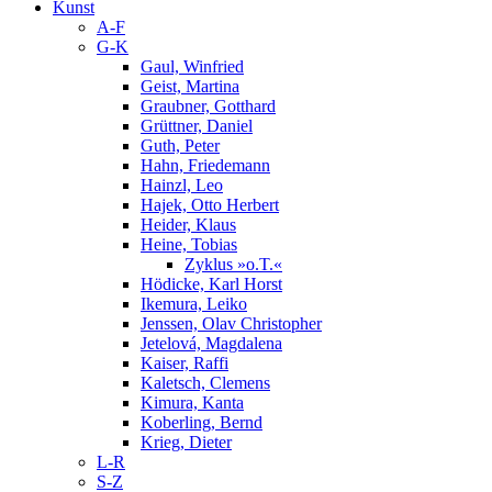
Kunst
A-F
G-K
Gaul, Winfried
Geist, Martina
Graubner, Gotthard
Grüttner, Daniel
Guth, Peter
Hahn, Friedemann
Hainzl, Leo
Hajek, Otto Herbert
Heider, Klaus
Heine, Tobias
Zyklus »o.T.«
Hödicke, Karl Horst
Ikemura, Leiko
Jenssen, Olav Christopher
Jetelová, Magdalena
Kaiser, Raffi
Kaletsch, Clemens
Kimura, Kanta
Koberling, Bernd
Krieg, Dieter
L-R
S-Z