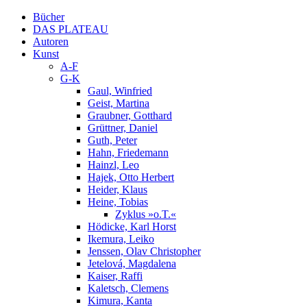
Bücher
DAS PLATEAU
Autoren
Kunst
A-F
G-K
Gaul, Winfried
Geist, Martina
Graubner, Gotthard
Grüttner, Daniel
Guth, Peter
Hahn, Friedemann
Hainzl, Leo
Hajek, Otto Herbert
Heider, Klaus
Heine, Tobias
Zyklus »o.T.«
Hödicke, Karl Horst
Ikemura, Leiko
Jenssen, Olav Christopher
Jetelová, Magdalena
Kaiser, Raffi
Kaletsch, Clemens
Kimura, Kanta