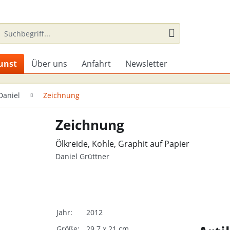
unst
Über uns
Anfahrt
Newsletter
Daniel
Zeichnung
Zeichnung
Ölkreide, Kohle, Graphit auf Papier
Daniel Grüttner
Jahr:
2012
Größe:
29.7 x 21 cm