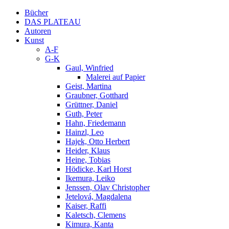
Bücher
DAS PLATEAU
Autoren
Kunst
A-F
G-K
Gaul, Winfried
Malerei auf Papier
Geist, Martina
Graubner, Gotthard
Grüttner, Daniel
Guth, Peter
Hahn, Friedemann
Hainzl, Leo
Hajek, Otto Herbert
Heider, Klaus
Heine, Tobias
Hödicke, Karl Horst
Ikemura, Leiko
Jenssen, Olav Christopher
Jetelová, Magdalena
Kaiser, Raffi
Kaletsch, Clemens
Kimura, Kanta