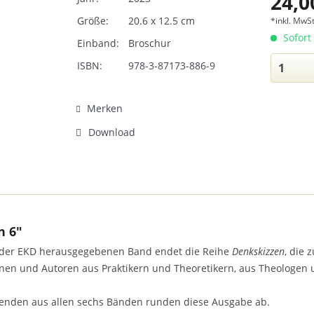
24,0
Größe:
20.6 x 12.5 cm
*inkl. MwSt
Sofort 
Einband:
Broschur
ISBN:
978-3-87173-886-9
Merken
Download
n 6"
 der EKD herausgegebenen Band endet die Reihe
Denkskizzen
, die 
nen und Autoren aus Praktikern und Theoretikern, aus Theologen
rkenden aus allen sechs Bänden runden diese Ausgabe ab.