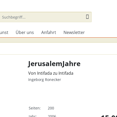
unst
Über uns
Anfahrt
Newsletter
JerusalemJahre
Von Intifada zu Intifada
Ingeborg Ronecker
Seiten:
200
Jahr:
2006