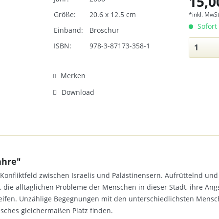
15,0
Größe:
20.6 x 12.5 cm
*inkl. MwSt
Sofort 
Einband:
Broschur
ISBN:
978-3-87173-358-1
Merken
Download
ahre"
onfliktfeld zwischen Israelis und Palästinensern. Aufrüttelnd und
 die alltäglichen Probleme der Menschen in dieser Stadt, ihre Äng
rgreifen. Unzählige Begegnungen mit den unterschiedlichsten Men
isches gleichermaßen Platz finden.