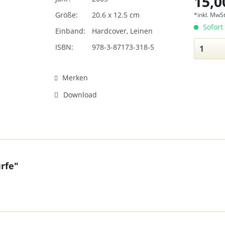
15,0
Größe:
20.6 x 12.5 cm
*inkl. MwSt
Sofort 
Einband:
Hardcover, Leinen
ISBN:
978-3-87173-318-5
Merken
Download
rfe"